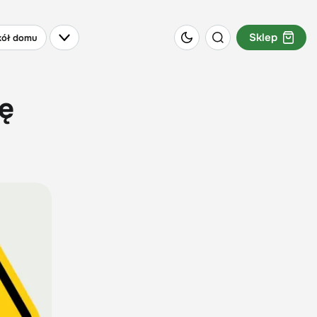
Sklep
ół domu
ię