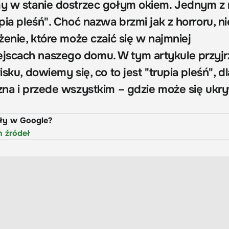
my w stanie dostrzec gołym okiem. Jednym z 
upia pleśń". Choć nazwa brzmi jak z horroru, n
ożenie, które może czaić się w najmniej
jscach naszego domu. W tym artykule przyj
isku, dowiemy się, co to jest "trupia pleśń", 
czna i przede wszystkim – gdzie może się ukr
uły w Google?
h źródeł