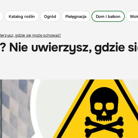
Katalog roślin
Ogród
Pielęgnacja
Dom i balkon
Wok
wierzysz, gdzie się może schować!
? Nie uwierzysz, gdzie s