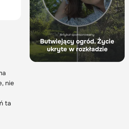
Artykuł sponsorowany
Butwiejący ogród. Życie
ukryte w rozkładzie
ma
, nie
ń ta