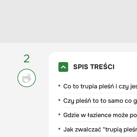
2
SPIS TREŚCI
Co to trupia pleśń i czy j
Czy pleśń to to samo co 
Gdzie w łazience może poj
Jak zwalczać "trupią pleśń