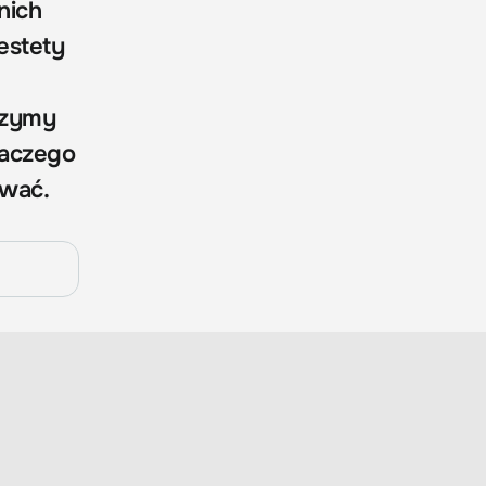
nich
iestety
rzymy
dlaczego
ywać.