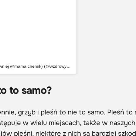
Post udostępniony przez Sylwia Panek (dawniej @mama.chemik) (@wzdrowymdomu)
to to samo?
ie, grzyb i pleśń to nie to samo. Pleśń to 
stępuje w wielu miejscach, także w naszych
jów pleśni, niektóre z nich są bardziej szko