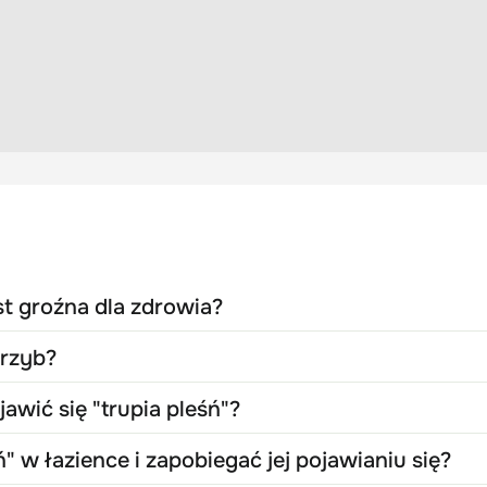
est groźna dla zdrowia?
grzyb?
awić się "trupia pleśń"?
" w łazience i zapobiegać jej pojawianiu się?