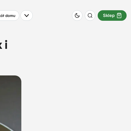
Sklep
ół domu
 i