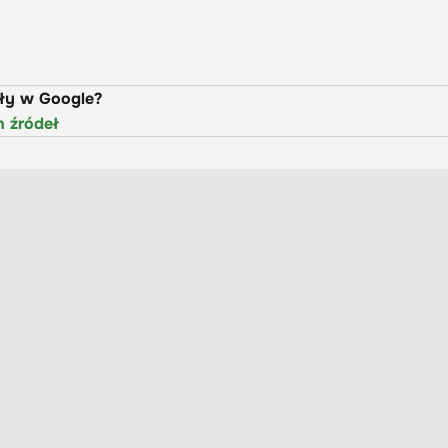
uły w Google?
h źródeł