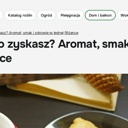
Katalog roślin
Ogród
Pielęgnacja
Dom i balkon
Wok
asz? Aromat, smak i zdrowie w jednej filiżance
o zyskasz? Aromat, smak
nce