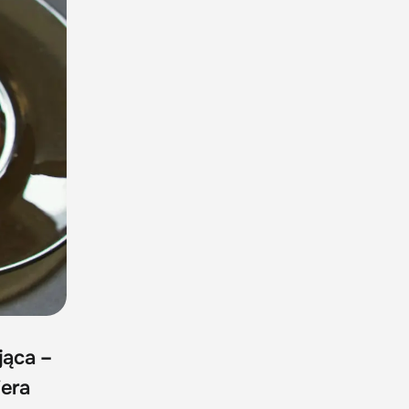
jąca –
iera