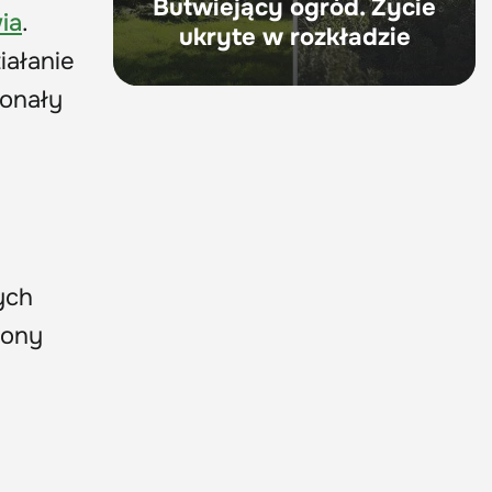
Butwiejący ogród. Życie
ia
​.
ukryte w rozkładzie
iałanie
konały
ych
lony