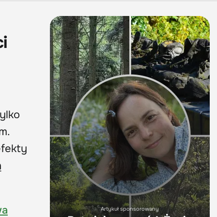
i
ylko
m.
efekty
ą
wa
Artykuł sponsorowany