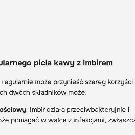
ularnego picia kawy z imbirem
regularnie może przynieść szereg korzyści
ych dwóch składników może:
nościowy
: Imbir działa przeciwbakteryjnie i
że pomagać w walce z infekcjami, zwłaszc