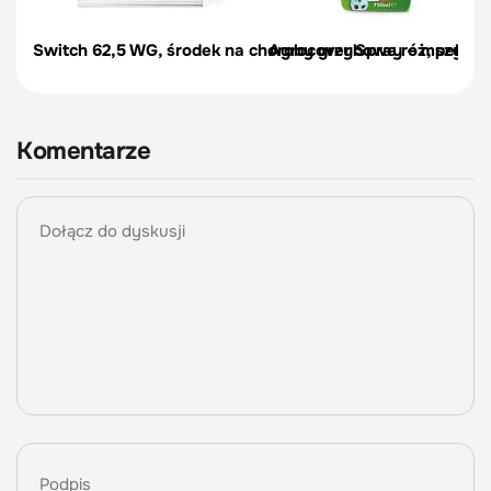
Switch 62,5 WG, środek na choroby grzybowe róż, pelargon
Agrocover Spray – mszyce, p
Komentarze