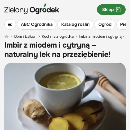
Sklep
ABC Ogrodnika
Katalog roślin
Ogród
Piel
>
Dom i balkon
>
Kuchnia z ogródka
>
Imbir z miodem i cytryną – na
Imbir z miodem i cytryną –
naturalny lek na przeziębienie!