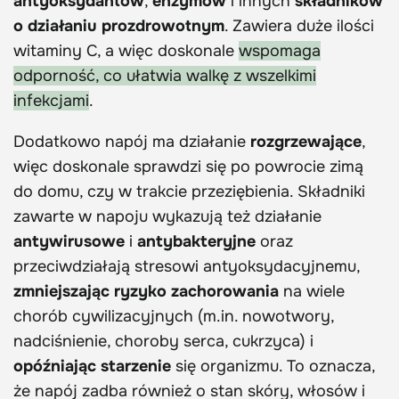
antyoksydantów
,
enzymów
i innych
składników
o działaniu prozdrowotnym
. Zawiera duże ilości
witaminy C, a więc doskonale
wspomaga
odporność, co ułatwia walkę z wszelkimi
infekcjami
.
Dodatkowo napój ma działanie
rozgrzewające
,
więc doskonale sprawdzi się po powrocie zimą
do domu, czy w trakcie przeziębienia. Składniki
zawarte w napoju wykazują też działanie
antywirusowe
i
antybakteryjne
oraz
przeciwdziałają stresowi antyoksydacyjnemu,
zmniejszając ryzyko zachorowania
na wiele
chorób cywilizacyjnych (m.in. nowotwory,
nadciśnienie, choroby serca, cukrzyca) i
opóźniając starzenie
się organizmu. To oznacza,
że napój zadba również o stan skóry, włosów i