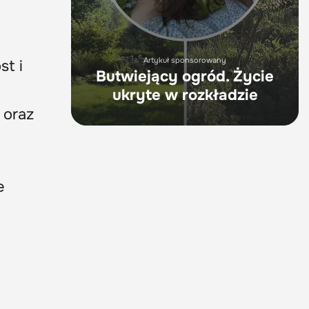
Artykuł sponsorowany
st i
Butwiejący ogród. Życie
ukryte w rozkładzie
 oraz
e