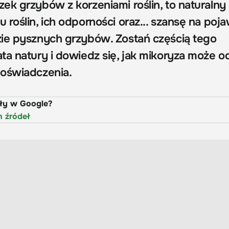
ek grzybów z korzeniami roślin, to naturaln
roślin, ich odporności oraz... szansę na poja
ie pysznych grzybów. Zostań częścią tego
ta natury i dowiedz się, jak mikoryza może o
doświadczenia.
uły w Google?
h źródeł