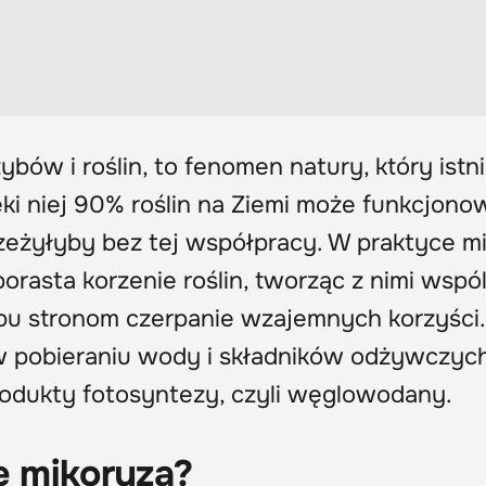
zybów i roślin, to fenomen natury, który istn
ęki niej 90% roślin na Ziemi może funkcjono
rzeżyłyby bez tej współpracy. W praktyce m
orasta korzenie roślin, tworząc z nimi wspó
obu stronom czerpanie wzajemnych korzyści.
w pobieraniu wody i składników odżywczych
rodukty fotosyntezy, czyli węglowodany.
je mikoryza?