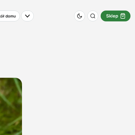
Sklep
ół domu