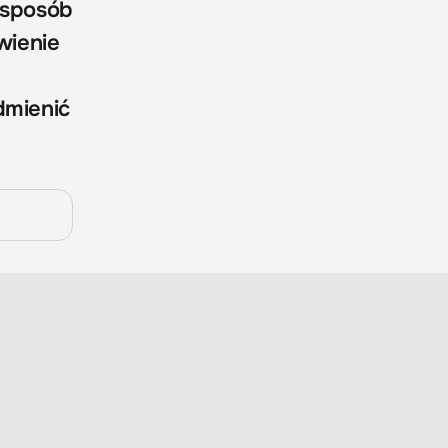
y sposób
wienie
dmienić