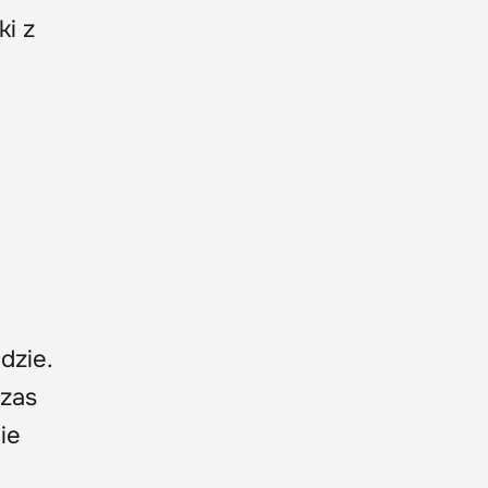
ki z
dzie.
czas
ie