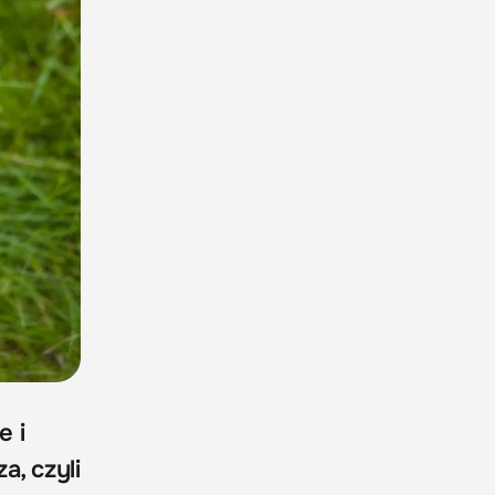
e i
a, czyli