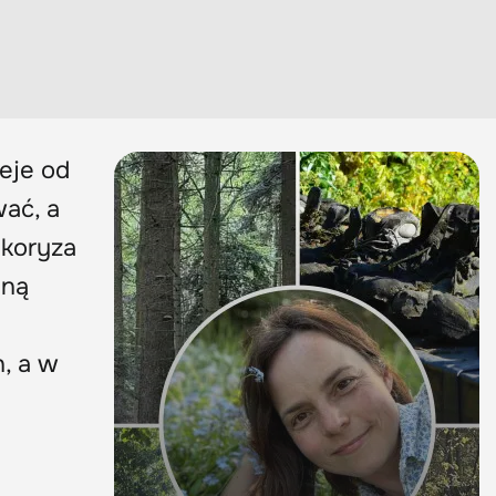
ieje od
wać, a
ikoryza
lną
, a w