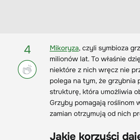
4
Mikoryza
, czyli symbioza gr
milionów lat. To właśnie dzi
niektóre z nich wręcz nie p
polega na tym, że grzybnia p
strukturę, która umożliwia 
Grzyby pomagają roślinom 
zamian otrzymują od nich p
Jakie korzyści da