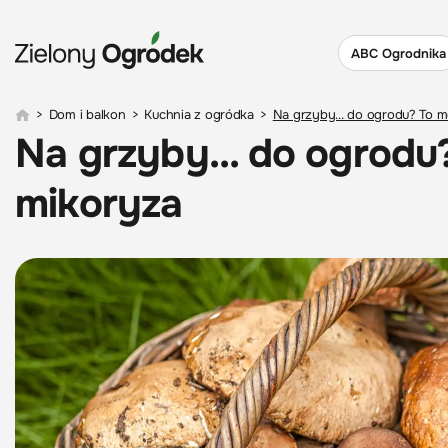
ABC Ogrodnika
>
Dom i balkon
>
Kuchnia z ogródka
>
Na grzyby... do ogrodu? To 
Na grzyby... do ogrodu
mikoryza