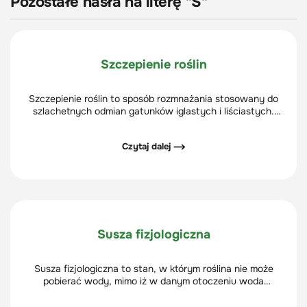
Pozostałe hasła na literę "S"
Szczepienie roślin
Szczepienie roślin to sposób rozmnażania stosowany do
szlachetnych odmian gatunków iglastych i liściastych.
Polega na łączeniu części odmiany szlachetnej z
korzeniem i pędem podkładki.
Czytaj dalej ⟶
Susza fizjologiczna
Susza fizjologiczna to stan, w którym roślina nie może
pobierać wody, mimo iż w danym otoczeniu woda
występuje.