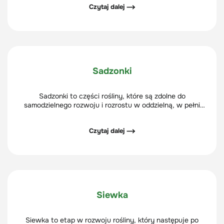
Czytaj dalej ⟶
Sadzonki
Sadzonki to części rośliny, które są zdolne do
samodzielnego rozwoju i rozrostu w oddzielną, w pełni
funkcjonującą roślinę. Sadzonkowanie jest jednym ze
sposobów rozmnażania wegetatywnego.
Czytaj dalej ⟶
Siewka
Siewka to etap w rozwoju rośliny, który następuje po