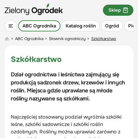
Sklep
ABC Ogrodnika
Katalog roślin
Ogród
Piel
>
ABC Ogrodnika
>
Słownik ogrodniczy
>
Szkółkarstwo
Szkółkarstwo
Dział ogrodnictwa i leśnictwa zajmujący się
produkcją sadzonek drzew, krzewów i innych
roślin. Miejsca gdzie uprawiane są młode
rośliny nazywane są szkółkami.
Najczęściej stosowany podział wyróżnia szkółki
leśne, szkółki sadownicze i szkółki roślin
ozdobnych. Rośliny można uprawiać zarówno z