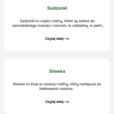
Sadzonki
Sadzonki to części rośliny, które są zdolne do
samodzielnego rozwoju i rozrostu w oddzielną, w pełni
funkcjonującą roślinę. Sadzonkowanie jest jednym ze
sposobów rozmnażania wegetatywnego.
Czytaj dalej ⟶
Siewka
Siewka to etap w rozwoju rośliny, który następuje po
kiełkowaniu nasiona.
Czytaj dalej ⟶