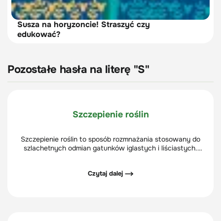
Susza na horyzoncie! Straszyć czy
edukować?
Pozostałe hasła na literę "S"
Szczepienie roślin
Szczepienie roślin to sposób rozmnażania stosowany do
szlachetnych odmian gatunków iglastych i liściastych.
Polega na łączeniu części odmiany szlachetnej z
korzeniem i pędem podkładki.
Czytaj dalej ⟶