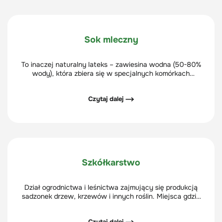
Sok mleczny
To inaczej naturalny lateks – zawiesina wodna (50-80%
wody), która zbiera się w specjalnych komórkach
mlecznych roślin.
Czytaj dalej ⟶
Szkółkarstwo
Dział ogrodnictwa i leśnictwa zajmujący się produkcją
sadzonek drzew, krzewów i innych roślin. Miejsca gdzie
uprawiane są młode rośliny nazywane są szkółkami.
Czytaj dalej ⟶