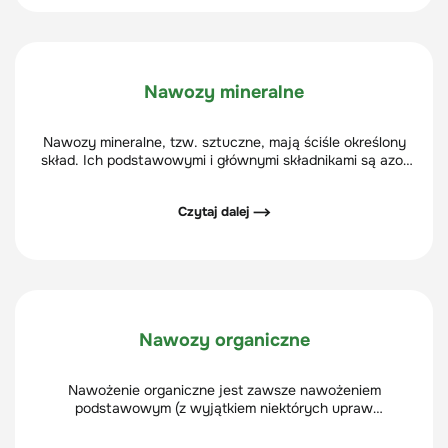
Nawozy mineralne
Nawozy mineralne, tzw. sztuczne, mają ściśle określony
skład. Ich podstawowymi i głównymi składnikami są azot
(N), fosfor (P) i potas (K), dlatego też często nazywane są
nawozami typu NPK.
Czytaj dalej ⟶
Nawozy organiczne
Nawożenie organiczne jest zawsze nawożeniem
podstawowym (z wyjątkiem niektórych upraw
wieloletnich). Nawozy organiczne poprawiają właściwości
fizyczne i biologiczne gleby oraz dostarczającym znaczną