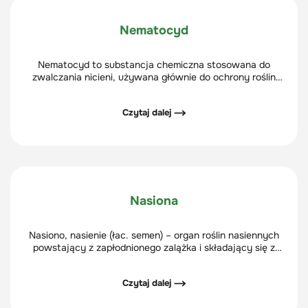
Nematocyd
Nematocyd to substancja chemiczna stosowana do
zwalczania nicieni, używana głównie do ochrony roślin
uprawnych.
Czytaj dalej ⟶
Nasiona
Nasiono, nasienie (łac. semen) – organ roślin nasiennych
powstający z zapłodnionego zalążka i składający się z
zarodka otoczonego tkanką zapasową i osłoniętego
łupiną nasienną.
Czytaj dalej ⟶