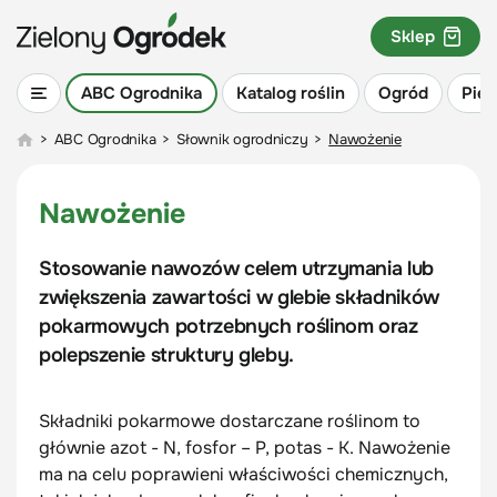
Sklep
ABC Ogrodnika
Katalog roślin
Ogród
Piel
>
ABC Ogrodnika
>
Słownik ogrodniczy
>
Nawożenie
Nawożenie
Stosowanie nawozów celem utrzymania lub
zwiększenia zawartości w glebie składników
pokarmowych potrzebnych roślinom oraz
polepszenie struktury gleby.
Składniki pokarmowe dostarczane roślinom to
głównie azot - N, fosfor – P, potas - K. Nawożenie
ma na celu poprawieni właściwości chemicznych,