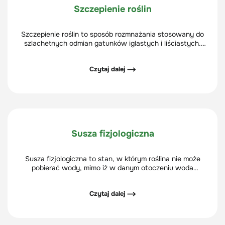
Szczepienie roślin
Szczepienie roślin to sposób rozmnażania stosowany do
szlachetnych odmian gatunków iglastych i liściastych.
Polega na łączeniu części odmiany szlachetnej z
korzeniem i pędem podkładki.
Czytaj dalej ⟶
Susza fizjologiczna
Susza fizjologiczna to stan, w którym roślina nie może
pobierać wody, mimo iż w danym otoczeniu woda
występuje.
Czytaj dalej ⟶