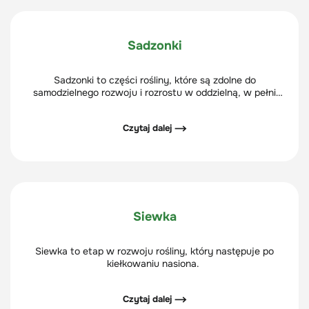
Sadzonki
Sadzonki to części rośliny, które są zdolne do
samodzielnego rozwoju i rozrostu w oddzielną, w pełni
funkcjonującą roślinę. Sadzonkowanie jest jednym ze
sposobów rozmnażania wegetatywnego.
Czytaj dalej ⟶
Siewka
Siewka to etap w rozwoju rośliny, który następuje po
kiełkowaniu nasiona.
Czytaj dalej ⟶