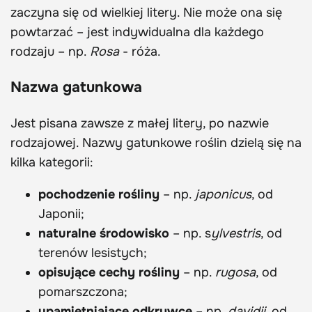
zaczyna się od wielkiej litery. Nie może ona się
powtarzać – jest indywidualna dla każdego
rodzaju – np.
Rosa
- róża.
Nazwa gatunkowa
Jest pisana zawsze z małej litery, po nazwie
rodzajowej. Nazwy gatunkowe roślin dzielą się na
kilka kategorii:
pochodzenie rośliny
– np.
japonicus
, od
Japonii;
naturalne środowisko
– np. s
ylvestris
, od
terenów lesistych;
opisujące cechy rośliny
– np.
rugosa
, od
pomarszczona;
upamiętniające odkrywcę
– np.
davidii
, od