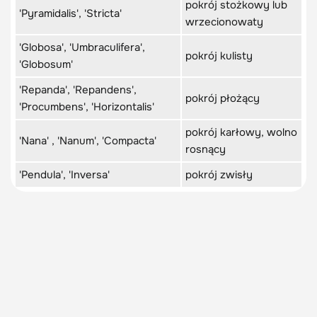
pokrój stożkowy lub
'Pyramidalis', 'Stricta'
wrzecionowaty
'Globosa', 'Umbraculifera',
pokrój kulisty
'Globosum'
'Repanda', 'Repandens',
pokrój płożący
'Procumbens', 'Horizontalis'
pokrój karłowy, wolno
'Nana' , 'Nanum', 'Compacta'
rosnący
'Pendula', 'Inversa'
pokrój zwisły