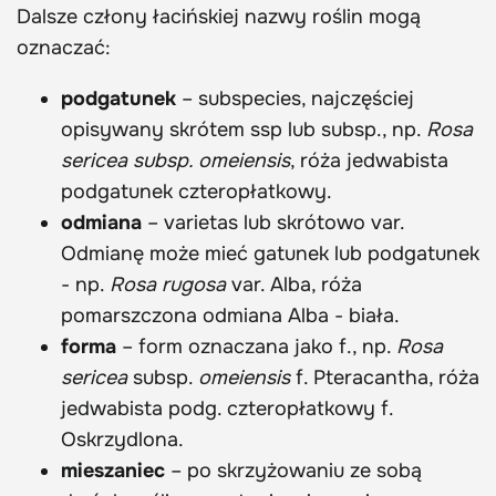
Dalsze człony łacińskiej nazwy roślin mogą
oznaczać:
podgatunek
– subspecies, najczęściej
opisywany skrótem ssp lub subsp., np.
Rosa
sericea subsp. omeiensis
, róża jedwabista
podgatunek czteropłatkowy.
odmiana
– varietas lub skrótowo var.
Odmianę może mieć gatunek lub podgatunek
- np.
Rosa rugosa
var. Alba, róża
pomarszczona odmiana Alba - biała.
forma
– form oznaczana jako f., np.
Rosa
sericea
subsp.
omeiensis
f. Pteracantha, róża
jedwabista podg. czteropłatkowy f.
Oskrzydlona.
mieszaniec
– po skrzyżowaniu ze sobą