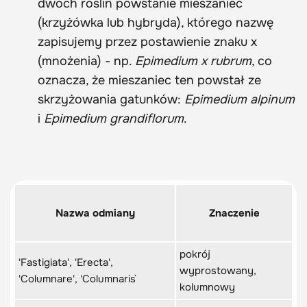
dwóch roślin powstanie mieszaniec
(krzyżówka lub hybryda), którego nazwę
zapisujemy przez postawienie znaku x
(mnożenia) - np.
Epimedium x rubrum
, co
oznacza, że mieszaniec ten powstał ze
skrzyżowania gatunków:
Epimedium alpinum
i
Epimedium grandiflorum
.
Nazwa odmiany
Znaczenie
pokrój
'Fastigiata', 'Erecta',
wyprostowany,
'Columnare', 'Columnaris`
kolumnowy