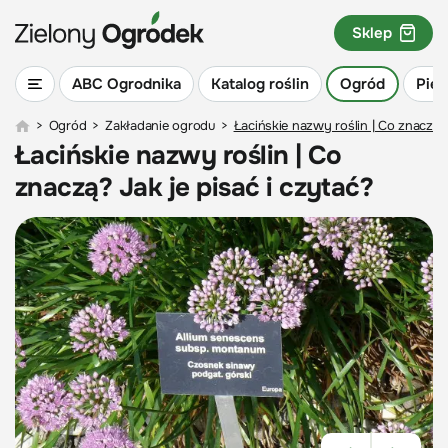
Sklep
ABC Ogrodnika
Katalog roślin
Ogród
Piel
>
Ogród
>
Zakładanie ogrodu
>
Łacińskie nazwy roślin | Co znaczą? 
Łacińskie nazwy roślin | Co
znaczą? Jak je pisać i czytać?