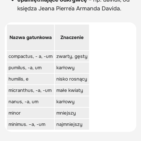
księdza Jeana Pierre`a Armanda Davida.
Nazwa gatunkowa
Znaczenie
compactus, - a, -um
zwarty, gęsty
pumilus, -a, um
karłowy
humilis, e
nisko rosnący
micranthus, -a, -um
małe kwiaty
nanus, -a, um
karłowy
minor
mniejszy
minimus. –a, -um
najmniejszy