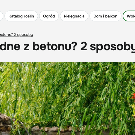
Katalog roślin
Ogród
Pielęgnacja
Dom i balkon
Wok
betonu? 2 sposoby
dne z betonu? 2 sposob