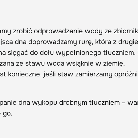
y zrobić odprowadzenie wody ze zbiornik
jsca dna doprowadzamy rurę, która z drugie
a sięgać do dołu wypełnionego tłuczniem.
zana ze stawu woda wsiąknie w ziemię.
t konieczne, jeśli staw zamierzamy opróżni
ypanie dna wykopu drobnym tłuczniem – wa
e go.