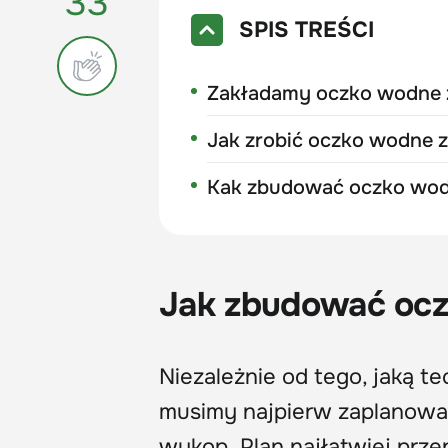
33
SPIS TREŚCI
Zakładamy oczko wodne z
Jak zrobić oczko wodne 
Kak zbudować oczko wod
Jak zbudować ocz
Niezależnie od tego, jaką 
musimy najpierw zaplanować
wykop. Plan najłatwiej prze