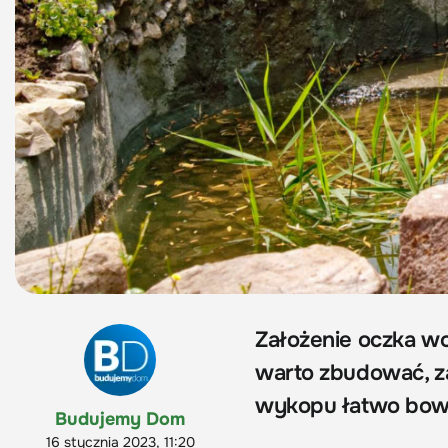
Założenie oczka w
warto zbudować, z
wykopu łatwo bowi
Budujemy Dom
16 stycznia 2023, 11:20