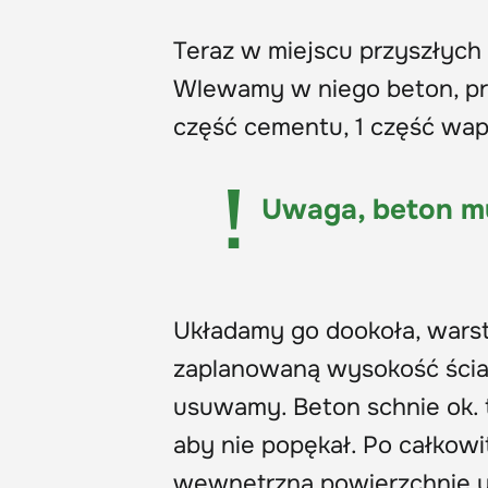
Teraz w miejscu przyszłych
Wlewamy w niego beton, pr
część cementu, 1 część wapn
Uwaga, beton mu
Układamy go dookoła, warst
zaplanowaną wysokość ścia
usuwamy. Beton schnie ok. 
aby nie popękał. Po całkow
wewnętrzną powierzchnię u