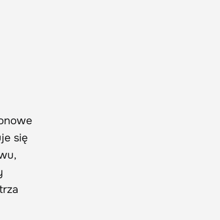
ionowe
je się
wu,
y
trza