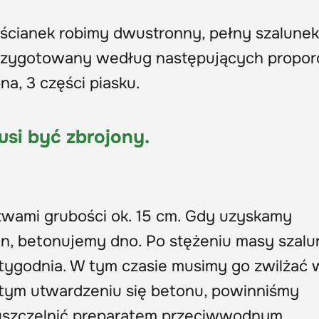
 ścianek robimy dwustronny, pełny szalunek
zygotowany według następujących proporcj
a, 3 części piasku.
si być zbrojony.
wami grubości ok. 15 cm. Gdy uzyskamy
n, betonujemy dno. Po stężeniu masy szalu
tygodnia. W tym czasie musimy go zwilżać 
itym utwardzeniu się betonu, powinniśmy
szczelnić preparatem przeciwwodnym.