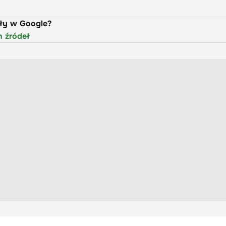
uły w Google?
h źródeł