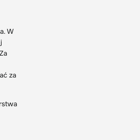
a. W
j
 Za
ać za
rstwa