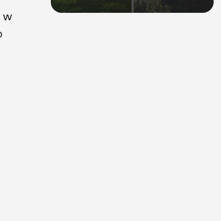
, w
o