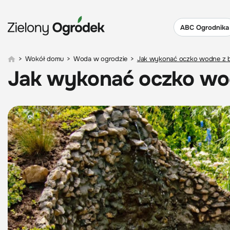
ABC Ogrodnika
>
Wokół domu
>
Woda w ogrodzie
>
Jak wykonać oczko wodne z 
Jak wykonać oczko wo