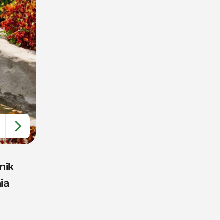
nik
ia