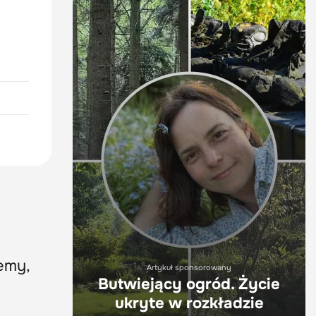
emy,
Artykuł sponsorowany
Butwiejący ogród. Życie
ukryte w rozkładzie