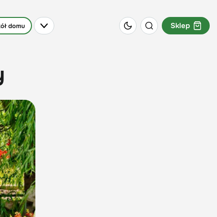
Sklep
ół domu
y