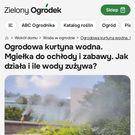
Sklep
ABC Ogrodnika
Katalog roślin
Ogród
Piel
>
Wokół domu
>
Woda w ogrodzie
>
Ogrodowa kurtyna wodna. Mgie
Ogrodowa kurtyna wodna.
Mgiełka do ochłody i zabawy. Jak
działa i ile wody zużywa?