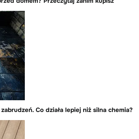
przed domem? Przeczytaj zanim kupisz
zabrudzeń. Co działa lepiej niż silna chemia?