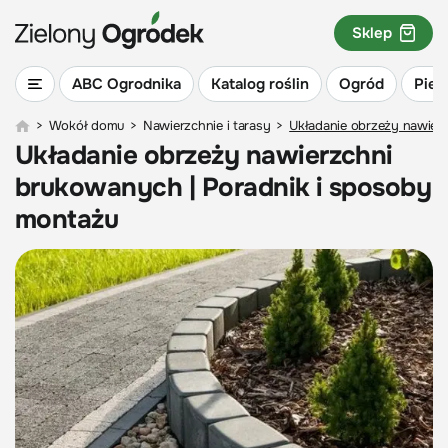
Sklep
ABC Ogrodnika
Katalog roślin
Ogród
Piel
>
Wokół domu
>
Nawierzchnie i tarasy
>
Układanie obrzeży nawier
Układanie obrzeży nawierzchni
brukowanych | Poradnik i sposoby
montażu