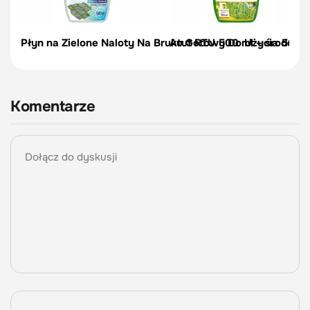
Płyn na Zielone Naloty Na Bruku Gotowy Do Użycia 500 
Atut RTU 500 ml – środek n
Komentarze