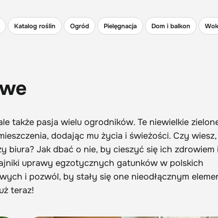
Katalog roślin
Ogród
Pielęgnacja
Dom i balkon
Wok
owe
le także pasja wielu ogrodników. Te niewielkie zielon
eszczenia, dodając mu życia i świeżości. Czy wiesz, 
 biura? Jak dbać o nie, by cieszyć się ich zdrowiem 
tajniki uprawy egzotycznych gatunków w polskich
wych i pozwól, by stały się one nieodłącznym elem
uż teraz!