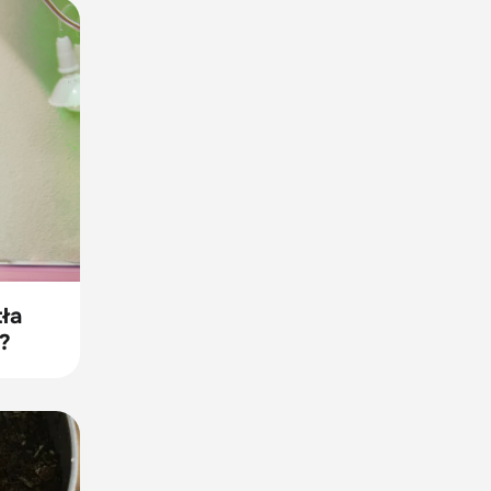
tła
?