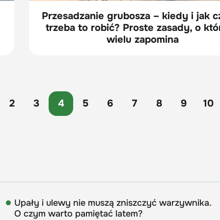
Przesadzanie grubosza – kiedy i jak c
trzeba to robić? Proste zasady, o kt
wielu zapomina
2
3
4
5
6
7
8
9
10
Upały i ulewy nie muszą zniszczyć warzywnika.
O czym warto pamiętać latem?