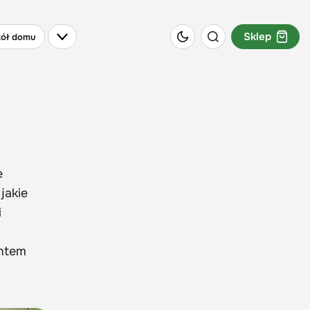
Sklep
ół domu
e
jakie
i
entem