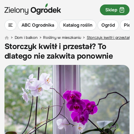
Sklep
ABC Ogrodnika
Katalog roślin
Ogród
Piel
>
Dom i balkon
>
Rośliny w mieszkaniu
>
Storczyk kwitł i przestał?
Storczyk kwitł i przestał? To
dlatego nie zakwita ponownie