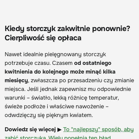
Kiedy storczyk zakwitnie ponownie?
Cierpliwość się opłaca
Nawet idealnie pielęgnowany storczyk
potrzebuje czasu. Czasem
od ostatniego
kwitnienia do kolejnego może minąć kilka
miesięcy
, zwłaszcza po przesadzeniu czy zmianie
miejsca. Jeśli jednak zapewnisz mu odpowiednie
warunki – światło, lekką różnicę temperatur,
świeże podłoże i właściwe nawożenie –
odwdzięczy się pięknym kwiatem.
Dowiedz się więcej
▶
To "najlepszy" sposób, aby
zabić storczyka. Wielu popełnia ten błąd