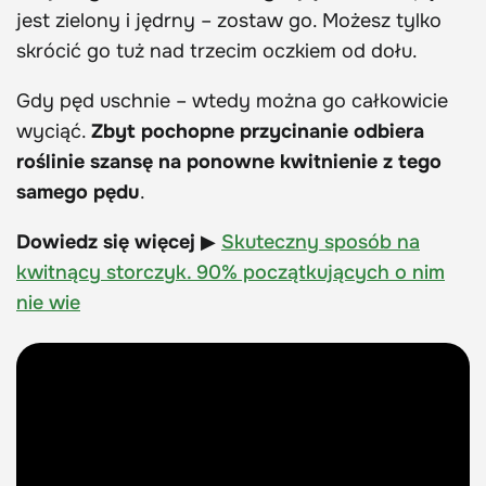
jest zielony i jędrny – zostaw go. Możesz tylko
skrócić go tuż nad trzecim oczkiem od dołu.
Gdy pęd uschnie – wtedy można go całkowicie
wyciąć.
Zbyt pochopne przycinanie odbiera
roślinie szansę na ponowne kwitnienie z tego
samego pędu
.
Dowiedz się więcej
▶
Skuteczny sposób na
kwitnący storczyk. 90% początkujących o nim
nie wie