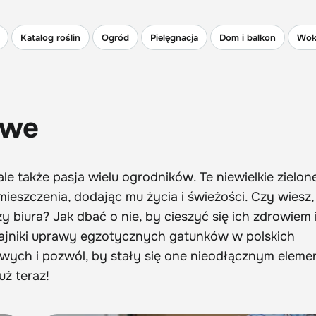
Katalog roślin
Ogród
Pielęgnacja
Dom i balkon
Wok
owe
le także pasja wielu ogrodników. Te niewielkie zielon
eszczenia, dodając mu życia i świeżości. Czy wiesz, 
 biura? Jak dbać o nie, by cieszyć się ich zdrowiem 
tajniki uprawy egzotycznych gatunków w polskich
wych i pozwól, by stały się one nieodłącznym elem
uż teraz!