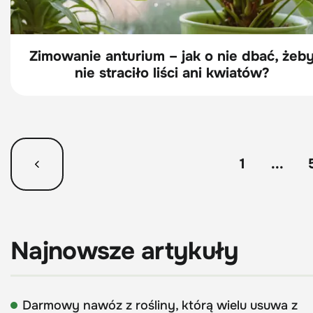
Zimowanie anturium – jak o nie dbać, żeb
nie straciło liści ani kwiatów?
1
...
Najnowsze artykuły
Darmowy nawóz z rośliny, którą wielu usuwa z