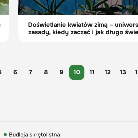
y
Doświetlanie kwiatów zimą – uniwer
zasady, kiedy zacząć i jak długo świ
5
6
7
8
9
10
11
12
13
Budleja skrętolistna