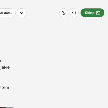
Sklep
ół domu
e
jakie
i
entem