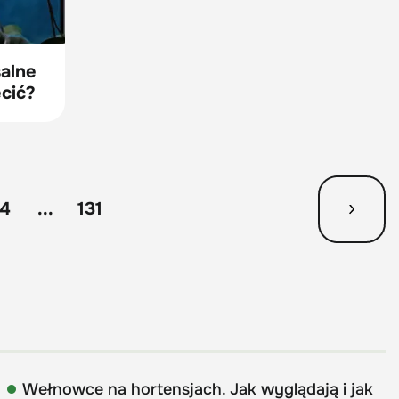
salne
ecić?
14
...
131
Wełnowce na hortensjach. Jak wyglądają i jak