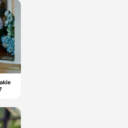
akie
?