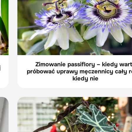
Zimowanie passiflory – kiedy war
j
próbować uprawy męczennicy cały ro
kiedy nie