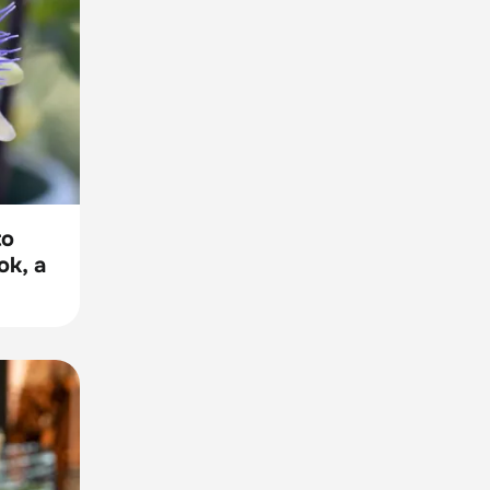
to
k, a