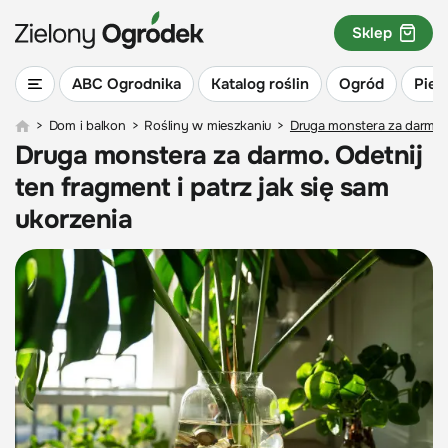
Sklep
ABC Ogrodnika
Katalog roślin
Ogród
Piel
>
Dom i balkon
>
Rośliny w mieszkaniu
>
Druga monstera za darmo. O
Druga monstera za darmo. Odetnij
ten fragment i patrz jak się sam
ukorzenia