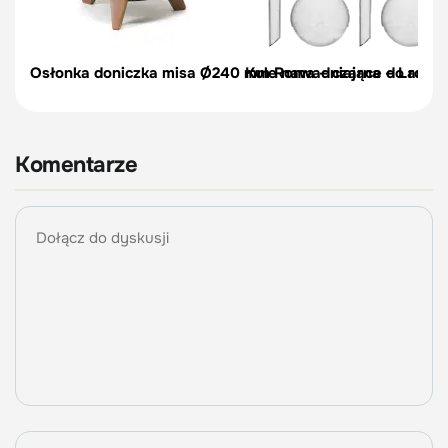
Osłonka doniczka misa Ø240 mm Roma – czarna – Lamel
Kule nawadniające do roślin,
Komentarze