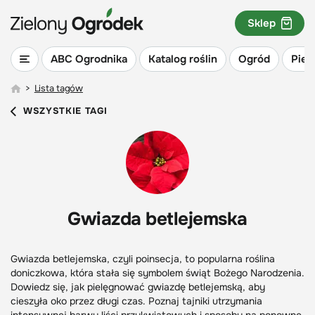
Sklep
ABC Ogrodnika
Katalog roślin
Ogród
Piel
>
Lista tagów
WSZYSTKIE TAGI
Gwiazda betlejemska
Gwiazda betlejemska, czyli poinsecja, to popularna roślina
doniczkowa, która stała się symbolem świąt Bożego Narodzenia.
Dowiedz się, jak pielęgnować gwiazdę betlejemską, aby
cieszyła oko przez długi czas. Poznaj tajniki utrzymania