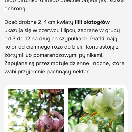
tego gatunku, dlatego obecnie objęta jest ścisłą
ochroną.
Dość drobne 2-4 cm kwiaty
lilii złotogłów
ukazują się w czerwcu i lipcu, zebrane w grupy
od 3 do 12 na długich szypułkach. Płatki mają
kolor od ciemnego różu do bieli i kontrastują z
żółtymi lub pomarańczowymi pylnikami.
Zapylane są przez motyle dzienne i nocne, które
wabi przyjemnie pachnący nektar.