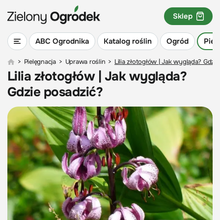
Sklep
ABC Ogrodnika
Katalog roślin
Ogród
Piel
>
Pielęgnacja
>
Uprawa roślin
>
Lilia złotogłów | Jak wygląda? Gdzi
Lilia złotogłów | Jak wygląda?
Gdzie posadzić?