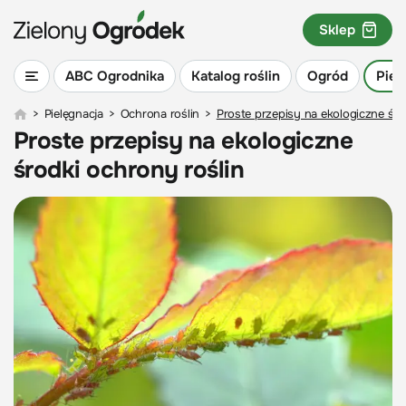
Sklep
ABC Ogrodnika
Katalog roślin
Ogród
Piel
>
Pielęgnacja
>
Ochrona roślin
>
Proste przepisy na ekologiczne śro
Proste przepisy na ekologiczne
środki ochrony roślin