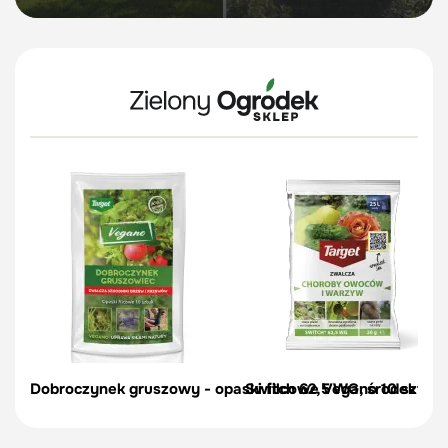
Dobroczynek gruszowy - opaski filcowe Vegano 10 szt.
Switch 62,5 WG, środek zwal