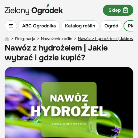
Sklep
ABC Ogrodnika
Katalog roślin
Ogród
Piel
>
Pielęgnacja
>
Nawożenie roślin
>
Nawóz z hydrożelem | Jakie wybr
Nawóz z hydrożelem | Jakie
wybrać i gdzie kupić?