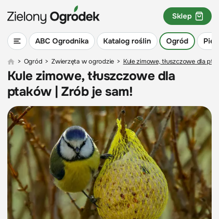
Sklep
ABC Ogrodnika
Katalog roślin
Ogród
Piel
>
Ogród
>
Zwierzęta w ogrodzie
>
Kule zimowe, tłuszczowe dla ptak
Kule zimowe, tłuszczowe dla
ptaków | Zrób je sam!