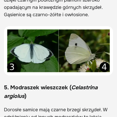
opadającym na krawędzie górnych skrzydeł.
Gąsienice są czarno-żółte i owłosione.
5. Modraszek wieszczek (
Celastrina
argiolus
)
Dorosłe samice mają czarne brzegi skrzydeł. W
odróżnieniu od innych modraszków te latają