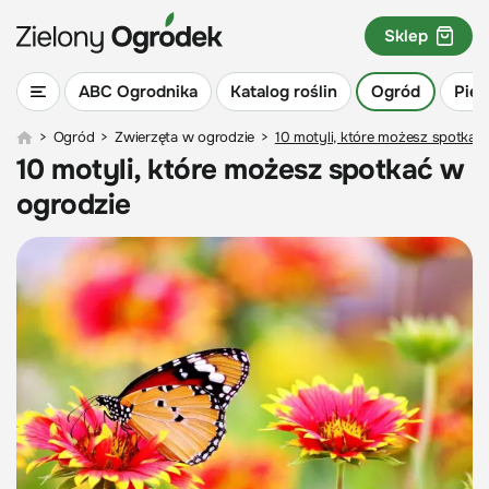
Sklep
ABC Ogrodnika
Katalog roślin
Ogród
Piel
>
Ogród
>
Zwierzęta w ogrodzie
>
10 motyli, które możesz spotkać
10 motyli, które możesz spotkać w
ogrodzie