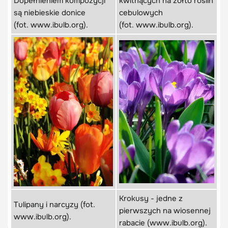
Dopełnieniem kompozycji
kwitnących na żółto roślin
są niebieskie donice
cebulowych
(fot. www.ibulb.org).
(fot. www.ibulb.org).
Krokusy - jedne z
Tulipany i narcyzy (fot.
pierwszych na wiosennej
www.ibulb.org).
rabacie (www.ibulb.org).