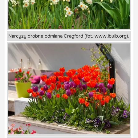
Narcyzy drobne odmiana Cragford (fot. www.ibulb.org).