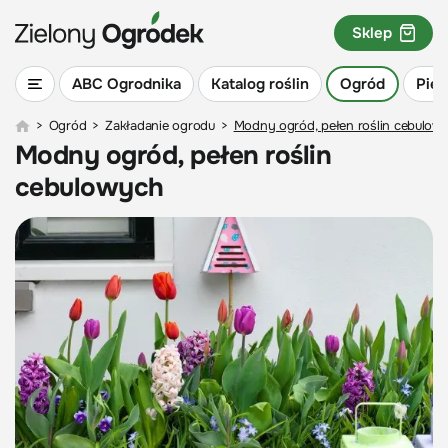
Sklep
ABC Ogrodnika
Katalog roślin
Ogród
Piel
>
Ogród
>
Zakładanie ogrodu
>
Modny ogród, pełen roślin cebulow
Modny ogród, pełen roślin
cebulowych