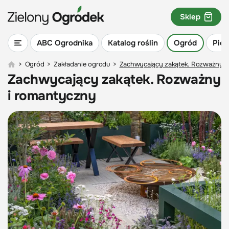
Sklep
ABC Ogrodnika
Katalog roślin
Ogród
Piel
>
Ogród
>
Zakładanie ogrodu
>
Zachwycający zakątek. Rozważny i
Zachwycający zakątek. Rozważny
i romantyczny