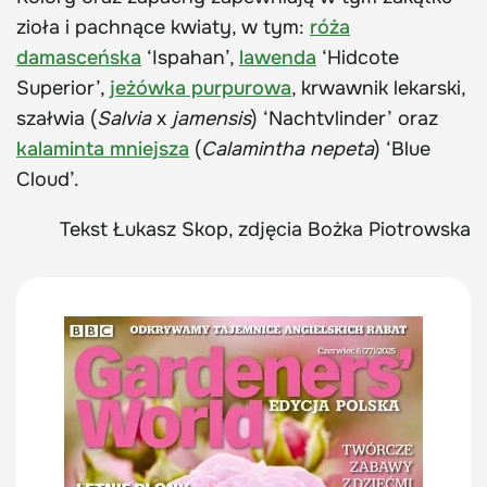
zioła i pachnące kwiaty, w tym:
róża
damasceńska
‘Ispahan’,
lawenda
‘Hidcote
Superior’,
jeżówka purpurowa
, krwawnik lekarski,
szałwia (
Salvia
x
jamensis
) ‘Nachtvlinder’ oraz
kalaminta mniejsza
(
Calamintha
nepeta
) ‘Blue
Cloud’.
Tekst Łukasz Skop, zdjęcia Bożka Piotrowska