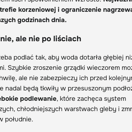
strefie korzeniowej i ograniczenie nagrzew
tszych godzinach dnia.
ie, ale nie po liściach
ba podlać tak, aby woda dotarła głębiej ni
mi. Szybkie zroszenie grządki wieczorem mo
hwilę, ale nie zabezpieczy ich przed kolejn
nie nadal będą tkwiły w przesuszonym podło
łębokie podlewanie
, które zachęca system
zych, chłodniejszych warstwach gleby i zmn
w południe.