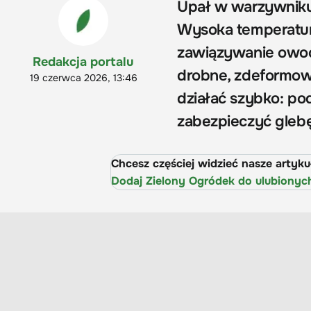
Upał w warzywniku t
Wysoka temperatur
zawiązywanie owocó
Redakcja portalu
drobne, zdeformowa
19 czerwca 2026, 13:46
działać szybko: pod
zabezpieczyć gleb
Chcesz częściej widzieć nasze artyk
Dodaj Zielony Ogródek do ulubionyc