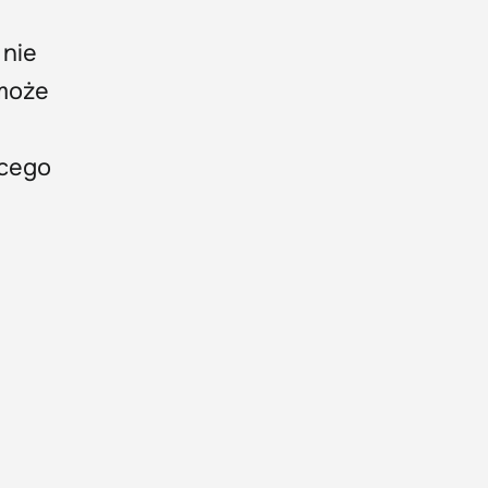
 nie
 może
ącego