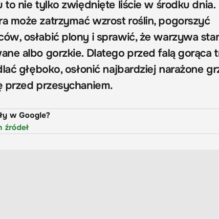
o nie tylko zwiędnięte liście w środku dnia.
a może zatrzymać wzrost roślin, pogorszyć
w, osłabić plony i sprawić, że warzywa stan
ne albo gorzkie. Dlatego przed falą gorąca 
lać głęboko, osłonić najbardziej narażone grz
ę przed przesychaniem.
uły w Google?
h źródeł