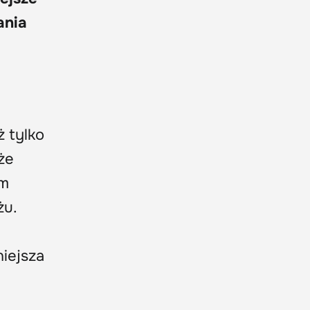
ania
ż tylko
że
ym
żu.
iejsza