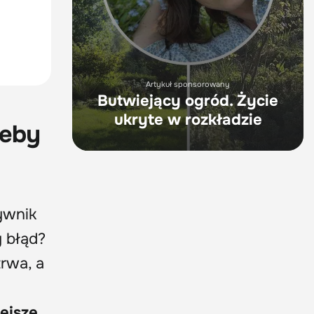
Artykuł sponsorowany
Butwiejący ogród. Życie
ukryte w rozkładzie
żeby
ywnik
y błąd?
trwa, a
ejsze