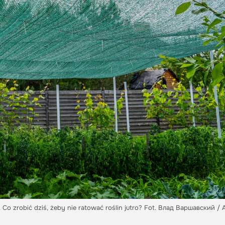
 Co zrobić dziś, żeby nie ratować roślin jutro? Fot. Влад Варшавский /