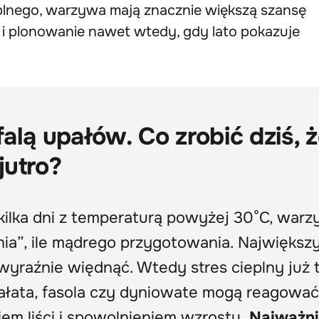
plnego, warzywa mają znacznie większą szansę
e i plonowanie nawet wtedy, gdy lato pokazuje
alą upałów. Co zrobić dziś, 
jutro?
ilka dni z temperaturą powyżej 30°C, warz
nia”, ile mądrego przygotowania. Największ
 wyraźnie więdnąć. Wtedy stres cieplny już 
sałata, fasola czy dyniowate mogą reagować
em liści i spowolnieniem wzrostu.
Najważni