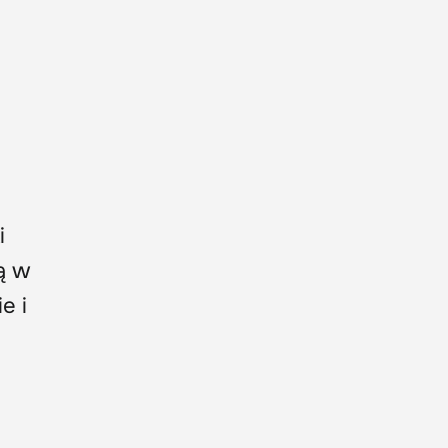
i
ą w
e i