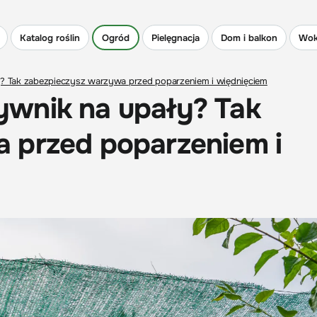
Katalog roślin
Ogród
Pielęgnacja
Dom i balkon
Wok
? Tak zabezpieczysz warzywa przed poparzeniem i więdnięciem
wnik na upały? Tak
 przed poparzeniem i