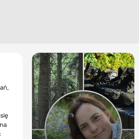
ań,
się
 na
ć