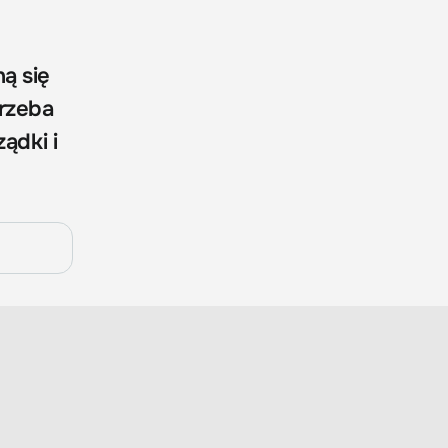
ą się
trzeba
ądki i