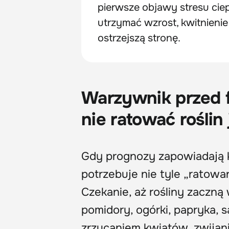
pierwsze objawy stresu cie
utrzymać wzrost, kwitnieni
ostrzejszą stronę.
Warzywnik przed f
nie ratować roślin 
Gdy prognozy zapowiadają k
potrzebuje nie tyle „ratowa
Czekanie, aż rośliny zaczną
pomidory, ogórki, papryka, 
zrzucaniem kwiatów, zwijani