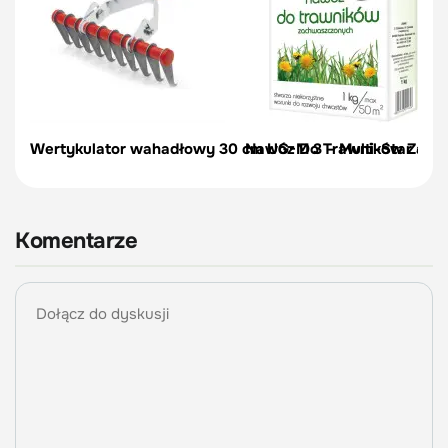
Wertykulator wahadłowy 30 cm UG-M 3 – Multi-Star – Wo
Nawóz Do Trawników Zachw
Komentarze