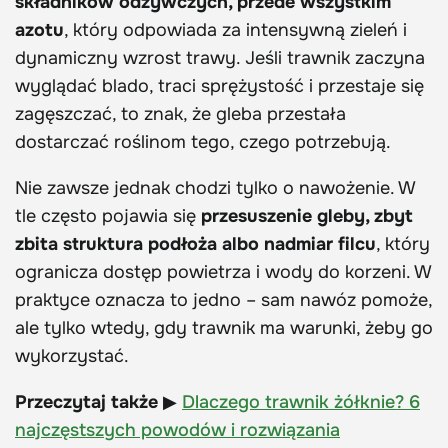
składników odżywczych, przede wszystkim
azotu
, który odpowiada za intensywną zieleń i
dynamiczny wzrost trawy. Jeśli trawnik zaczyna
wyglądać blado, traci sprężystość i przestaje się
zagęszczać, to znak, że gleba przestała
dostarczać roślinom tego, czego potrzebują.
Nie zawsze jednak chodzi tylko o nawożenie. W
tle często pojawia się
przesuszenie gleby, zbyt
zbita struktura podłoża albo nadmiar filcu
, który
ogranicza dostęp powietrza i wody do korzeni. W
praktyce oznacza to jedno – sam nawóz pomoże,
ale tylko wtedy, gdy trawnik ma warunki, żeby go
wykorzystać.
Przeczytaj także
▶
Dlaczego trawnik żółknie? 6
najczęstszych powodów i rozwiązania