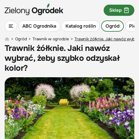
Sklep
ABC Ogrodnika
Katalog roślin
Ogród
Piel
>
Ogród
>
Trawnik w ogrodzie
>
Trawnik żółknie. Jaki nawóz wybra
Trawnik żółknie. Jaki nawóz
wybrać, żeby szybko odzyskał
kolor?