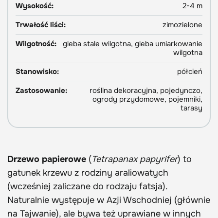
Wysokość:
2-4 m
Trwałość liści:
zimozielone
Wilgotność:
gleba stale wilgotna, gleba umiarkowanie
wilgotna
Stanowisko:
półcień
Zastosowanie:
roślina dekoracyjna, pojedynczo,
ogrody przydomowe, pojemniki,
tarasy
Drzewo papierowe
(
Tetrapanax papyrifer
) to
gatunek krzewu z rodziny araliowatych
(wcześniej zaliczane do rodzaju fatsja).
Naturalnie występuje w Azji Wschodniej (głównie
na Tajwanie), ale bywa też uprawiane w innych