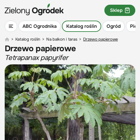
Sklep
ABC Ogrodnika
Katalog roślin
Ogród
Piel
>
Katalog roślin
>
Na balkon i taras
>
Drzewo papierowe
Drzewo papierowe
Tetrapanax papyrifer