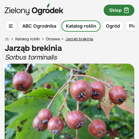
Sklep
ABC Ogrodnika
Katalog roślin
Ogród
Piel
>
Katalog roślin
>
Drzewa
>
Jarząb brekinia
Jarząb brekinia
Sorbus torminalis