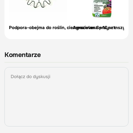
Podpora-obejma do roślin, ciemnozielona – 10 szt.
Agrocover Spray – mszyce, p
Komentarze