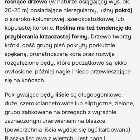
rosnące drzewo
(w naturze osiągający wys. ok.
20-25 m) posiadające nieregularny, luźny
pokrój
o szeroko-kolumnowej, szerokostożkowej lub
kopulastej koronie.
Roślina ma też tendencję do
przybierania krzaczastej formy.
Drzewo tworzy
krótki, dość gruby pień pokryty podłużnie
spękaną, brunatnoszarą korą oraz rozwija
rozgałęzione pędy, które początkowo są lekko
owłosione, później nagie i nieco przewieszające
się na końcach.
Pokrywające pędy
liście
są długoogonkowe,
duże, szerokolancetowate lub eliptyczne, zielone,
grubo ząbkowane na brzegach z wyraźnie
zaznaczonym unerwieniem na blaszce
(powierzchnia liścia wydaje się być karbowana).
Blaszka liściowa z wierzchu jest naga i