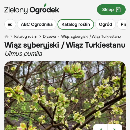
Sklep
ABC Ogrodnika
Katalog roślin
Ogród
Piel
>
Katalog roślin
>
Drzewa
>
Wiąz syberyjski / Wiąz Turkiestanu
Wiąz syberyjski / Wiąz Turkiestanu
Ulmus pumila