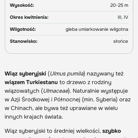
Wysokość:
20-25 m
Okres kwitnienia:
III, IV
Wilgotność:
gleba umiarkowanie wilgotna
Stanowisko:
słońce
Wiąz syberyjski
(
Ulmus pumila
) nazywany też
wiązem Turkiestanu
to drzewo z rodziny
wiązowatych (
Ulmaceae
). Naturalnie występuje
w Azji Środkowej i Północnej (min. Syberia) oraz
w Chinach, ale bywa też uprawiane w wielu
innych krajach świata.
Wiąz syberyjski to średniej wielkości,
szybko