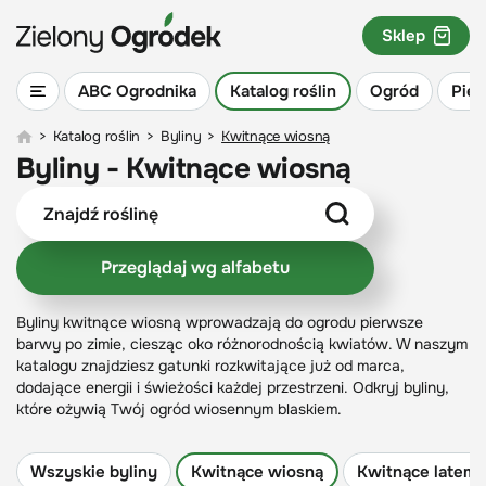
Sklep
ABC Ogrodnika
Katalog roślin
Ogród
Piel
>
Katalog roślin
>
Byliny
>
Kwitnące wiosną
Byliny - Kwitnące wiosną
Przeglądaj wg alfabetu
Byliny kwitnące wiosną wprowadzają do ogrodu pierwsze
barwy po zimie, ciesząc oko różnorodnością kwiatów. W naszym
katalogu znajdziesz gatunki rozkwitające już od marca,
dodające energii i świeżości każdej przestrzeni. Odkryj byliny,
które ożywią Twój ogród wiosennym blaskiem.
Wszyskie byliny
Kwitnące wiosną
Kwitnące latem