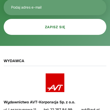
WYDAWCA
Wydawnictwo AVT-Korporacja Sp. z o.o.
ul. Leszczynowa 11
tel: 22 257 84 99
avt@avt.pl