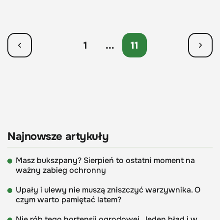
1
...
11
Najnowsze artykuły
Masz bukszpany? Sierpień to ostatni moment na
ważny zabieg ochronny
Upały i ulewy nie muszą zniszczyć warzywnika. O
czym warto pamiętać latem?
Nie rób tego hortensji ogrodowej. Jeden błąd i w