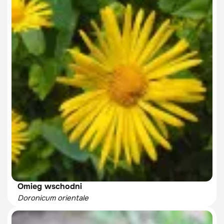
Omieg wschodni
Doronicum orientale