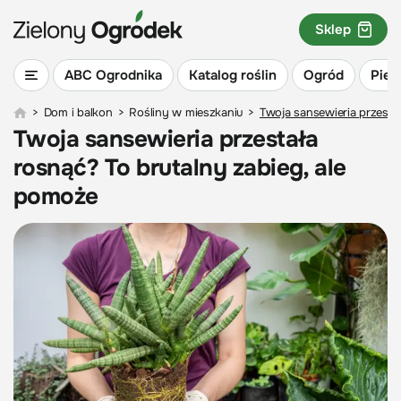
Sklep
ABC Ogrodnika
Katalog roślin
Ogród
Piel
>
Dom i balkon
>
Rośliny w mieszkaniu
>
Twoja sansewieria przesta
Twoja sansewieria przestała
rosnąć? To brutalny zabieg, ale
pomoże