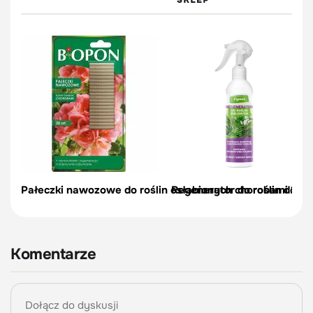
Pałeczki nawozowe do roślin osłabionych chorobami 20 s
Regenerator do roślin don
Komentarze