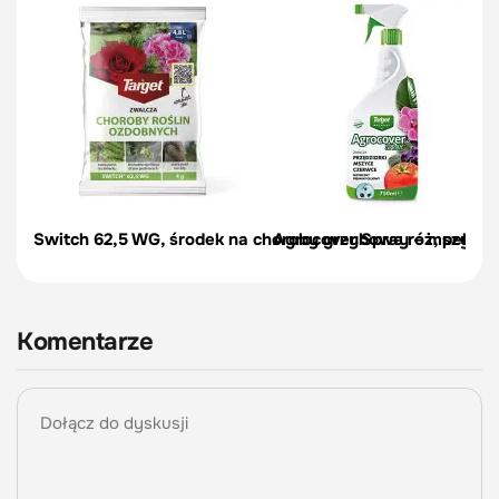
Switch 62,5 WG, środek na choroby grzybowe róż, pelargon
Agrocover Spray – mszyce, p
Komentarze