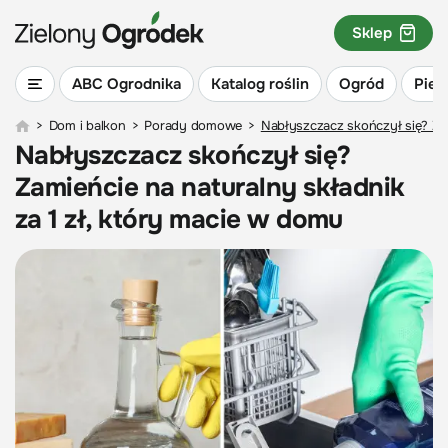
Sklep
ABC Ogrodnika
Katalog roślin
Ogród
Piel
>
Dom i balkon
>
Porady domowe
>
Nabłyszczacz skończył się? Zam
Nabłyszczacz skończył się?
Zamieńcie na naturalny składnik
za 1 zł, który macie w domu