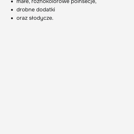
małe, różnokolorowe poinsecje,
drobne dodatki
oraz słodycze.