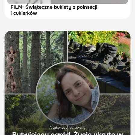
FILM: Świąteczne bukiety z poinsecji
i cukierków
Artykuł sponsorowany
Butwiejący ogród. Życie ukryte w