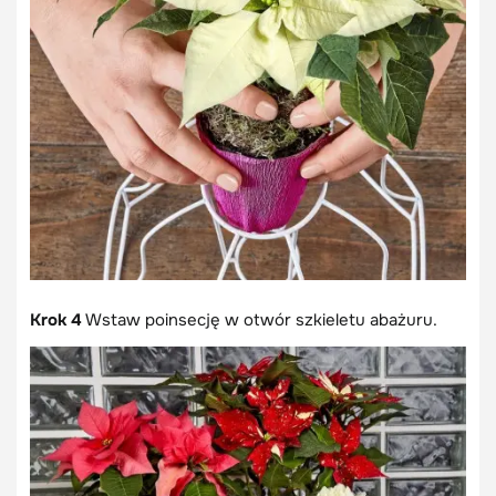
Krok 4
Wstaw poinsecję w otwór szkieletu abażuru.