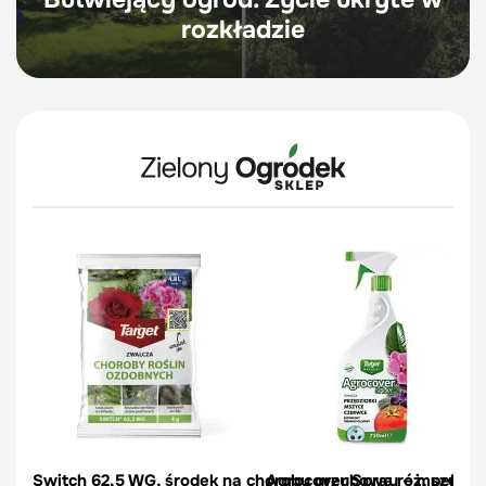
rozkładzie
Switch 62,5 WG, środek na choroby grzybowe róż, pelargon
Agrocover Spray – mszyce, p