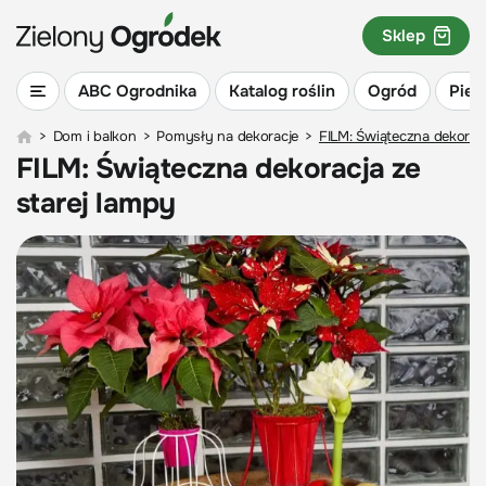
Sklep
ABC Ogrodnika
Katalog roślin
Ogród
Piel
>
Dom i balkon
>
Pomysły na dekoracje
>
FILM: Świąteczna dekoracj
FILM: Świąteczna dekoracja ze
starej lampy