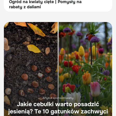
Ogród na kwiaty cięte | Pomysły na
rabaty z daliami
Artykuł sponsorowany
Jakie cebulki warto posadzić
jesienią? Te 10 gatunków zachwyci