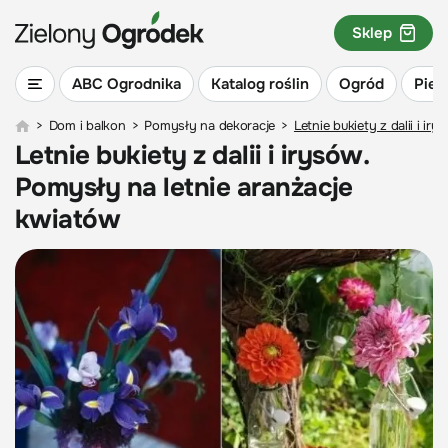
Sklep
ABC Ogrodnika
Katalog roślin
Ogród
Piel
>
Dom i balkon
>
Pomysły na dekoracje
>
Letnie bukiety z dalii i i
Letnie bukiety z dalii i irysów.
Pomysły na letnie aranżacje
kwiatów