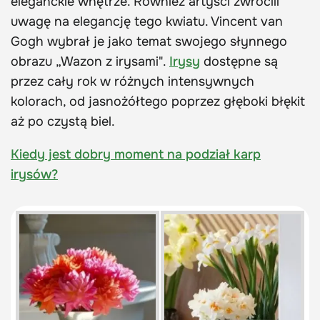
eleganckie wnętrze. Również artyści zwrócili
uwagę na elegancję tego kwiatu. Vincent van
Gogh wybrał je jako temat swojego słynnego
obrazu „Wazon z irysami".
Irysy
dostępne są
przez cały rok w różnych intensywnych
kolorach, od jasnożółtego poprzez głęboki błękit
aż po czystą biel.
Kiedy jest dobry moment na podział karp
irysów?