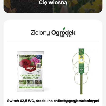
Cię wiosną
Switch 62,5 WG, środek na choroby grzybowe róż, pelargon
Podpora pierścieniowa do r