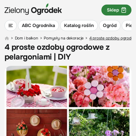
Sklep
ABC Ogrodnika
Katalog roślin
Ogród
Piel
>
Dom i balkon
>
Pomysły na dekoracje
>
4 proste ozdoby ogrodowe
4 proste ozdoby ogrodowe z
pelargoniami | DIY