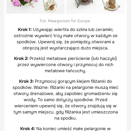
Fot. Pelargonium for Europe
Krok 1:
Używając wiertła do szkła lub ceramiki,
ostrożnie wywierć trzy małe otwory w każdym ze
spodków. Upewnij się, że pomiędzy otworami a
obręczą jest wystarczająco dużo miejsca.
Krok 2:
Przełóż metalowe pierścienie (lub haczyki)
przez wywiercone otwory i przymocuj do nich
metalowe łańcuchy.
Krok 3:
Przymocuj gorącym klejem filiżanki do
spodków. Ważne: filiżanki na pelargonie muszą mieć
otwory drenażowe, aby zapobiec gromadzeniu się
wody. To samo dotyczy spodków. Przed
wierceniem upewnij się, że otwory znajdują się w
tym samym miejscu, gdy filiżanka jest umieszczona
na spodku.
Krok 4:
Na koniec umieść małe pelargonie w