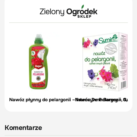
Nawóz płynny do pelargonii – Intensywne Barwy – 0,5 l | 
Nawóz Do Pelargonii, Surfinii
Komentarze