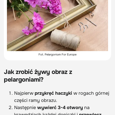
Fot. Pelargonium For Europe
Jak zrobić żywy obraz z
pelargoniami?
Najpierw
przykręć haczyki
w rogach górnej
części ramy obrazu.
Następnie
wywierć 3-4 otwory
na
krawędziach każdej doniczki i
przewlecz