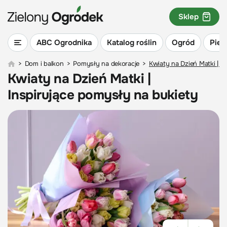
Sklep
ABC Ogrodnika
Katalog roślin
Ogród
Piel
>
Dom i balkon
>
Pomysły na dekoracje
>
Kwiaty na Dzień Matki | I
Kwiaty na Dzień Matki |
Inspirujące pomysły na bukiety