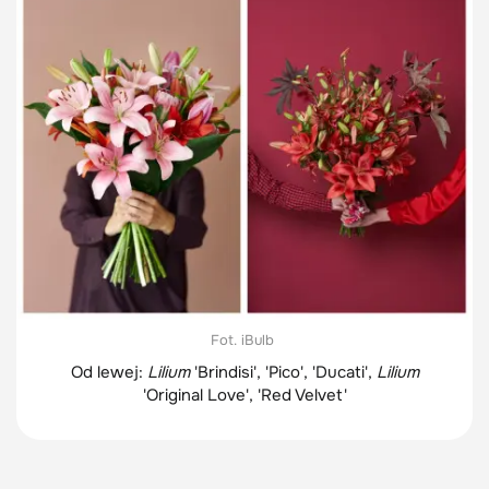
Fot. iBulb
Od lewej:
Lilium
'Brindisi', 'Pico', 'Ducati',
Lilium
'Original Love', 'Red Velvet'