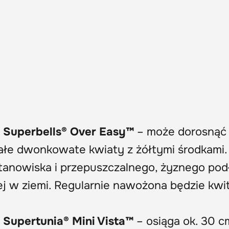
)
Superbells® Over Easy™
– może dorosnąć 
ałe dwonkowate kwiaty z żółtymi środkami.
nowiska i przepuszczalnego, żyznego pod
ej w ziemi. Regularnie nawożona będzie kwit
)
Supertunia® Mini Vista™
– osiąga ok. 30 c