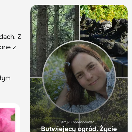
dach. Z
zone z
ałym
Artykuł sponsorowany
Butwiejący ogród. Życie