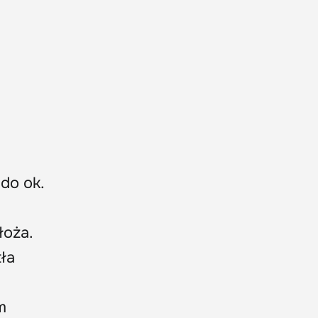
do ok.
łoża.
ła
m