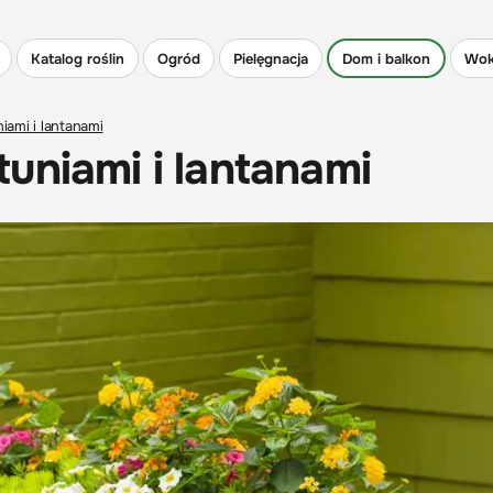
Katalog roślin
Ogród
Pielęgnacja
Dom i balkon
Wok
iami i lantanami
uniami i lantanami