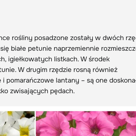
ynce rośliny posadzone zostały w dwóch rzę
się białe petunie naprzemiennie rozmieszc
h, igiełkowatych listkach. W środek
ie. W drugim rzędzie rosną również
e i pomarańczowe lantany – są one doskon
ekko zwisających pędach.