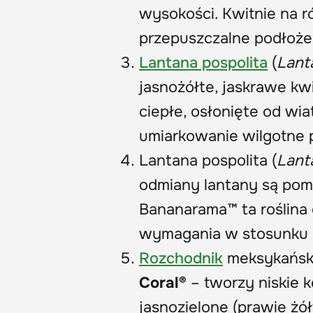
wysokości. Kwitnie na r
przepuszczalne podłoże 
Lantana pospolita
(
Lant
jasnożółte, jaskrawe kw
ciepłe, osłonięte od wia
umiarkowanie wilgotne 
Lantana pospolita (
Lant
odmiany lantany są pom
Bananarama™ ta roślina 
wymagania w stosunku d
Rozchodnik
meksykański
Coral®
– tworzy niskie k
jasnozielone (prawie żół