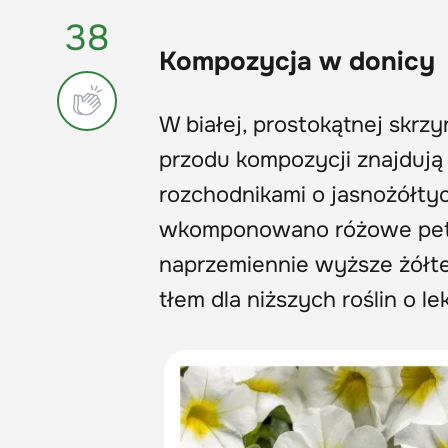
38
Kompozycja w donicy
W białej, prostokątnej skrz
przodu kompozycji znajdują 
rozchodnikami o jasnożółtyc
wkomponowano różowe petun
naprzemiennie wyższe żółt
tłem dla niższych roślin o l