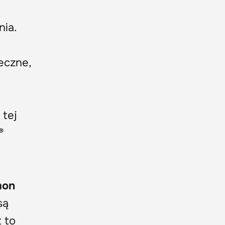
nia.
eczne,
 tej
®
mon
są
t to