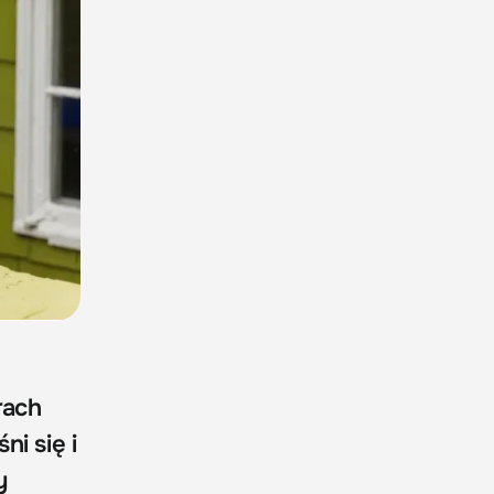
rach
i się i
y