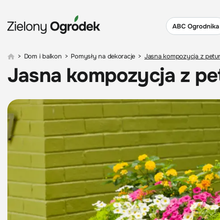
ABC Ogrodnika
>
Dom i balkon
>
Pomysły na dekoracje
>
Jasna kompozycja z petun
Jasna kompozycja z pet