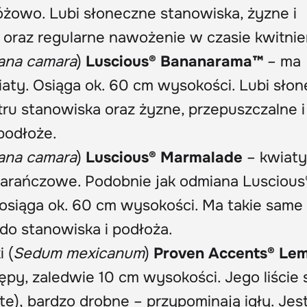
óżowo. Lubi słoneczne stanowiska, żyzne i
oraz regularne nawożenie w czasie kwitnie
ana camara
)
Luscious® Bananarama™
– ma
iaty. Osiąga ok. 60 cm wysokości. Lubi słon
tru stanowiska oraz żyzne, przepuszczalne i
podłoże.
ana camara
)
Luscious® Marmalade
– kwiaty
arańczowe. Podobnie jak odmiana Luscious
osiąga ok. 60 cm wysokości. Ma takie same
o stanowiska i podłoża.
 (
Sedum mexicanum
)
Proven Accents® Le
ępy, zaledwie 10 cm wysokości. Jego liście 
te), bardzo drobne – przypominają igły. Jes