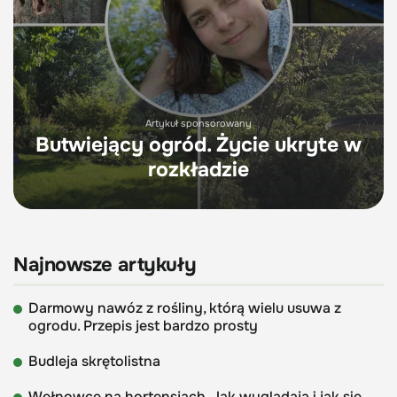
Artykuł sponsorowany
Butwiejący ogród. Życie ukryte w
rozkładzie
Najnowsze artykuły
Darmowy nawóz z rośliny, którą wielu usuwa z
ogrodu. Przepis jest bardzo prosty
Budleja skrętolistna
Wełnowce na hortensjach. Jak wyglądają i jak się