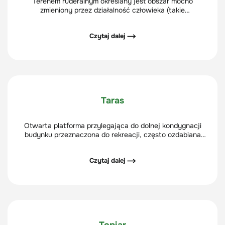
Terenem ruderalnym określany jest obszar mocno
zmieniony przez działalność człowieka (takie
miejsca nazywa się też siedliskami ruderalnymi).
Czytaj dalej ⟶
Taras
Otwarta platforma przylegająca do dolnej kondygnacji
budynku przeznaczona do rekreacji, często ozdabiana
roślinnością parterową.
Czytaj dalej ⟶