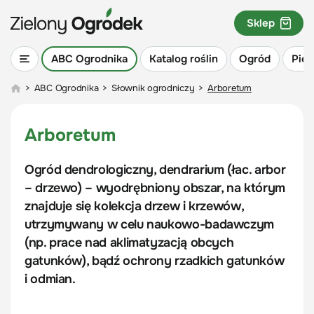
Sklep
ABC Ogrodnika
Katalog roślin
Ogród
Piel
>
ABC Ogrodnika
>
Słownik ogrodniczy
>
Arboretum
Arboretum
Ogród dendrologiczny, dendrarium (łac. arbor
– drzewo) – wyodrębniony obszar, na którym
znajduje się kolekcja drzew i krzewów,
utrzymywany w celu naukowo-badawczym
(np. prace nad aklimatyzacją obcych
gatunków), bądź ochrony rzadkich gatunków
i odmian.