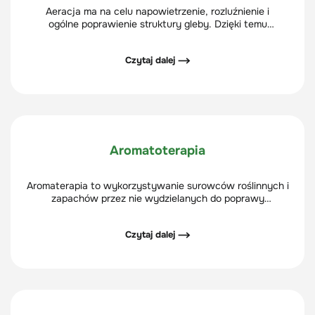
Aeracja ma na celu napowietrzenie, rozluźnienie i
ogólne poprawienie struktury gleby. Dzięki temu
zabiegowi ziemia znajdująca się bezpośrednio pod
murawą pozwala na łatwiejsze wnikanie wody i nawozów
Czytaj dalej ⟶
do korzeni. Zwiększają się też przez to możliwości
regeneracyjne trawy – jest ona bardziej odporna na
deptanie i tworzy gęstą, wyrównaną darń.
Aromatoterapia
Aromaterapia to wykorzystywanie surowców roślinnych i
zapachów przez nie wydzielanych do poprawy
samopoczucia i stanu psychicznego osób.
Czytaj dalej ⟶