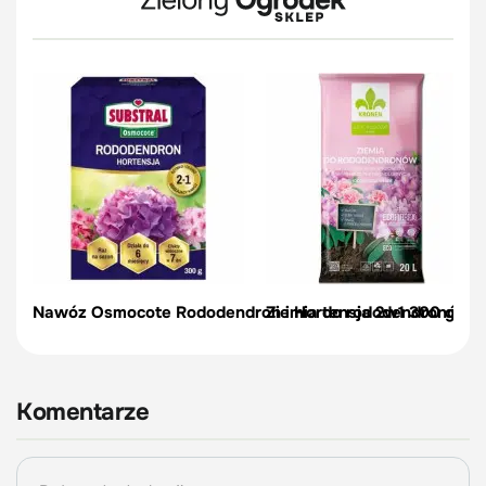
Nawóz Osmocote Rododendron i Hortensja 2w1 300 g
Ziemia do rododendronów, az
Komentarze