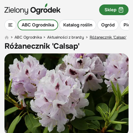
Sklep
ABC Ogrodnika
Katalog roślin
Ogród
Piel
>
ABC Ogrodnika
>
Aktualności z branży
>
Różanecznik 'Calsap'
Różanecznik 'Calsap'