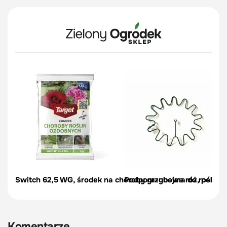
Switch 62,5 WG, środek na choroby grzybowe róż, pelargon
Podpora-obejma do roślin, c
Komentarze