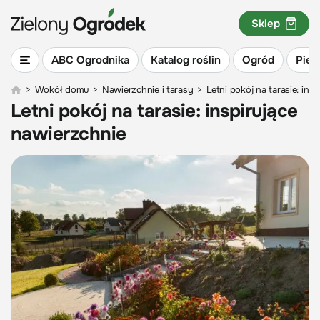
Sklep
ABC Ogrodnika
Katalog roślin
Ogród
Piel
>
Wokół domu
>
Nawierzchnie i tarasy
>
Letni pokój na tarasie: ins
Letni pokój na tarasie: inspirujące
nawierzchnie