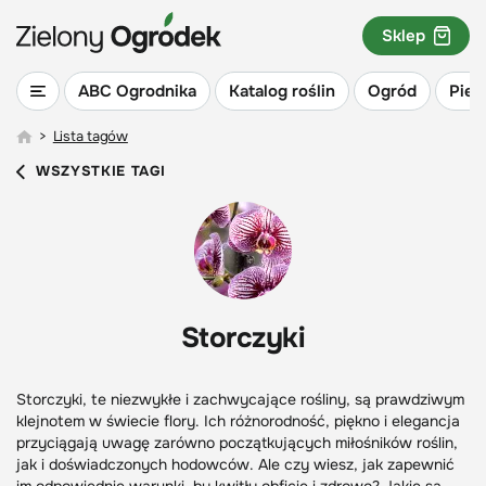
Sklep
ABC Ogrodnika
Katalog roślin
Ogród
Piel
>
Lista tagów
WSZYSTKIE TAGI
Storczyki
Storczyki, te niezwykłe i zachwycające rośliny, są prawdziwym
klejnotem w świecie flory. Ich różnorodność, piękno i elegancja
przyciągają uwagę zarówno początkujących miłośników roślin,
jak i doświadczonych hodowców. Ale czy wiesz, jak zapewnić