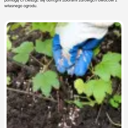
pomogą Ci cieszyć się obfitymi zbiorami zdrowych owoców z
własnego ogrodu.