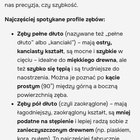
nas precyzja, czy szybkość.
Najczęściej spotykane profile zębów:
Zęby pełne dłuto
(nazywane też „pełne
dłuto” albo „kanciaki”) – mają
ostry,
kanciasty kształt
, są mocne i
szybkie
w
cięciu – idealne do
miękkiego drewna
, ale
też
szybko się tępią
i są trudniejsze do
naostrzenia. Można je poznać po
kącie
prostym
(90°) między górną a boczną
powierzchnią zęba.
Zęby pół dłuto
(czyli zaokrąglone) – mają
łagodniejszy, zaokrąglony kształt, są
mniej
podatne na stępienie
i lepiej radzą sobie z
zanieczyszczonym drewnem
(np. piaskiem,
korą, pyłem). To najczęściej fabrycznie