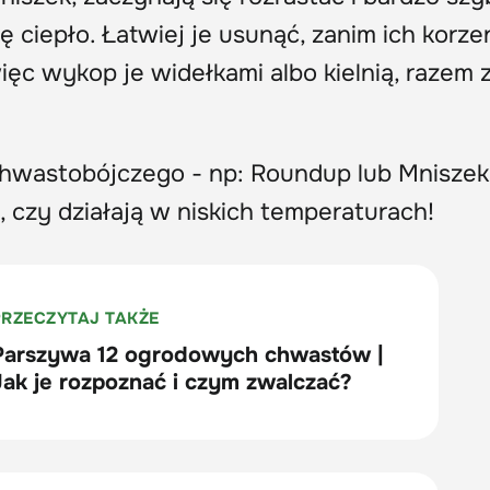
ię ciepło. Łatwiej je usunąć, zanim ich korze
ęc wykop je widełkami albo kielnią, razem 
hwastobójczego - np: Roundup lub Mniszek
 czy działają w niskich temperaturach!