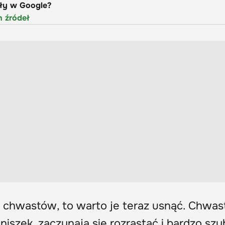
uły w Google?
h źródeł
o chwastów, to warto je teraz usnąć. Chwas
 mniszek, zaczynają się rozrastać i bardzo sz