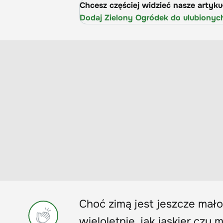
Chcesz częściej widzieć nasze artyk
Dodaj Zielony Ogródek do ulubionyc
Choć zimą jest jeszcze mał
wieloletnie, jak jaskier czy