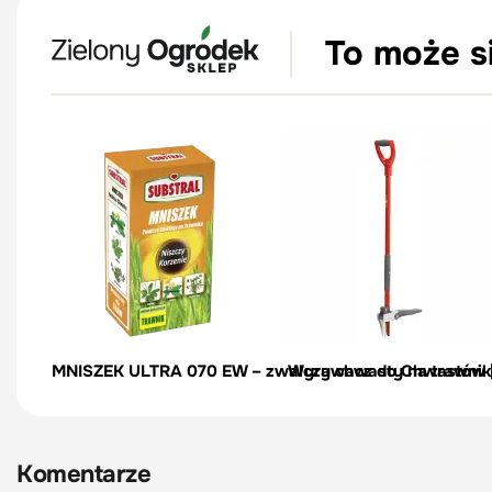
To może s
MNISZEK ULTRA 070 EW – zwalcza chwasty na trawniku 
Wyrywacz do Chwastów |
Komentarze