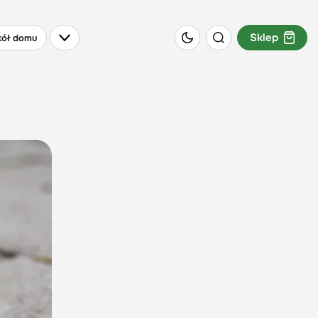
Sklep
ół domu