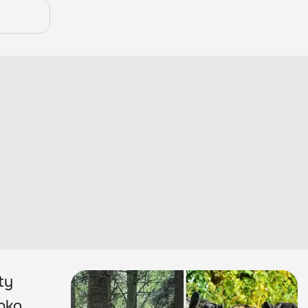
ty
ybko