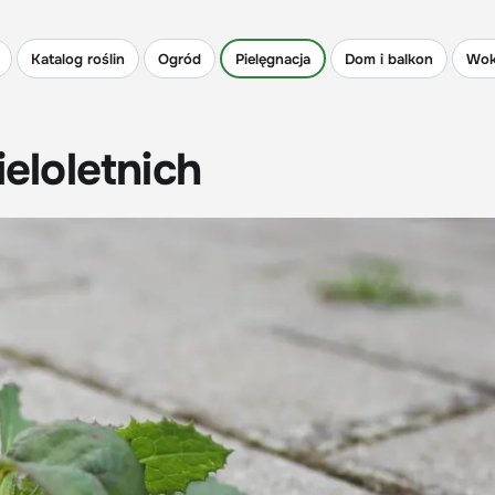
Katalog roślin
Ogród
Pielęgnacja
Dom i balkon
Wok
loletnich