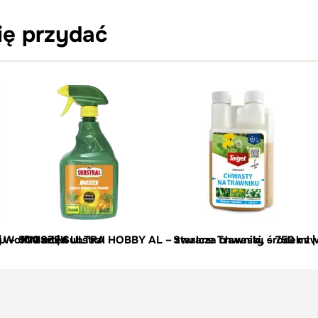
ię przydać
– 500 ml | Substral
 Wolf-Garten
MNISZEK ULTRA HOBBY AL – zwalcza chwasty – 750 ml | 
Starane Trawniki, środek zw