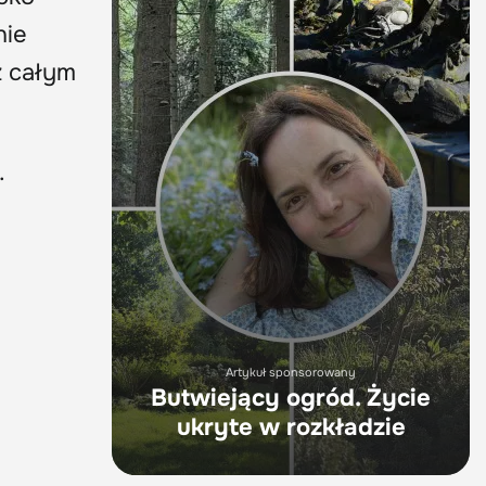
nie
z całym
.
Artykuł sponsorowany
Butwiejący ogród. Życie
ukryte w rozkładzie