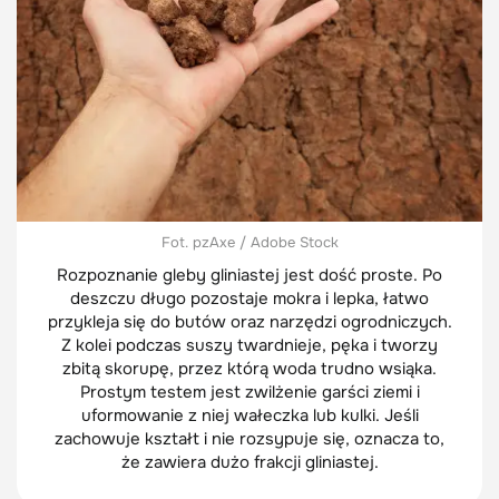
Fot. pzAxe / Adobe Stock
Rozpoznanie gleby gliniastej jest dość proste. Po
deszczu długo pozostaje mokra i lepka, łatwo
przykleja się do butów oraz narzędzi ogrodniczych.
Z kolei podczas suszy twardnieje, pęka i tworzy
zbitą skorupę, przez którą woda trudno wsiąka.
Prostym testem jest zwilżenie garści ziemi i
uformowanie z niej wałeczka lub kulki. Jeśli
zachowuje kształt i nie rozsypuje się, oznacza to,
że zawiera dużo frakcji gliniastej.