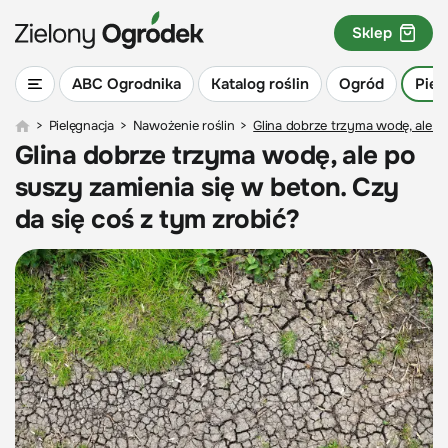
Sklep
ABC Ogrodnika
Katalog roślin
Ogród
Piel
>
Pielęgnacja
>
Nawożenie roślin
>
Glina dobrze trzyma wodę, ale po
Glina dobrze trzyma wodę, ale po
suszy zamienia się w beton. Czy
da się coś z tym zrobić?