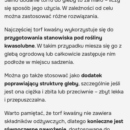
Samo dodanie torfu do gleby to za mało – liczy
się sposób jego użycia. W zależności od celu
można zastosować różne rozwiązania.
Najczęściej torf kwaśny wykorzystuje się do
przygotowania stanowiska pod rośliny
kwasolubne
. W takim przypadku miesza się go z
glebą ogrodową lub całkowicie zastępuje nim
podłoże w miejscu sadzenia.
Można go także stosować jako
dodatek
poprawiający strukturę gleby
, szczególnie jeśli
jest ona ciężka i zbita lub przeciwnie – zbyt lekka
i przepuszczalna.
Warto pamiętać, że torf kwaśny nie zawiera
składników odżywczych, dlatego
konieczne jest
równoczesne nawożenie
, dostosowane do