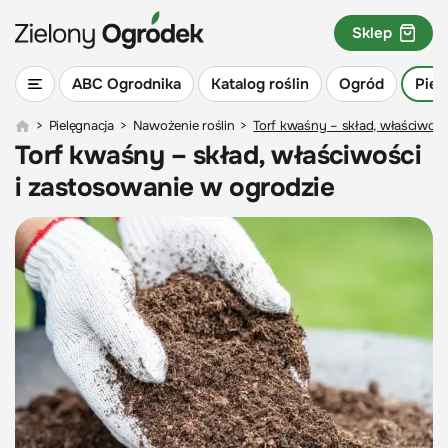
Sklep
ABC Ogrodnika
Katalog roślin
Ogród
Piel
>
Pielęgnacja
>
Nawożenie roślin
>
Torf kwaśny – skład, właściwośc
Torf kwaśny – skład, właściwości
i zastosowanie w ogrodzie